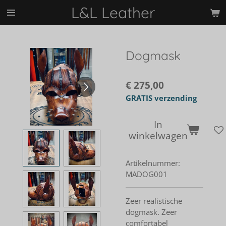
L&L Leather
Ga
direct
naar
de
Dogmask
hoofdinhoud
€ 275,00
GRATIS verzending
In
winkelwagen
Artikelnummer:
MADOG001
Zeer realistische
dogmask. Zeer
comfortabel