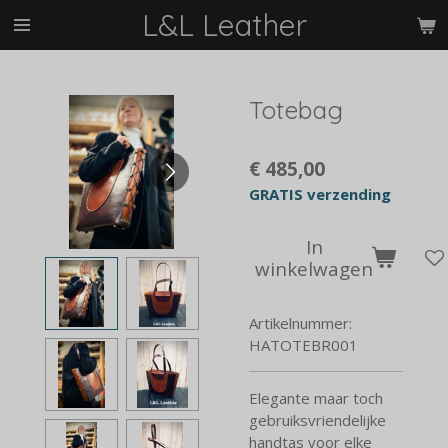
L&L Leather
Ga
direct
naar
de
Totebag
hoofdinhoud
€ 485,00
GRATIS verzending
In
winkelwagen
Artikelnummer:
HATOTEBR001
Elegante maar toch
gebruiksvriendelijke
handtas voor elke