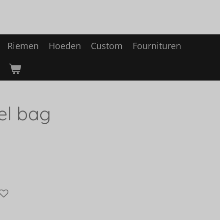
Riemen
Hoeden
Custom
Fournituren
el bag