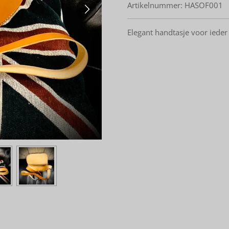
Artikelnummer:
HASOF001
Elegant handtasje voor ieder f