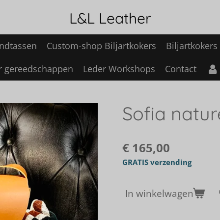
L&L Leather
ndtassen
Custom-shop Biljartkokers
Biljartkokers
r gereedschappen
Leder Workshops
Contact
Sofia natur
€ 165,00
GRATIS verzending
In winkelwagen