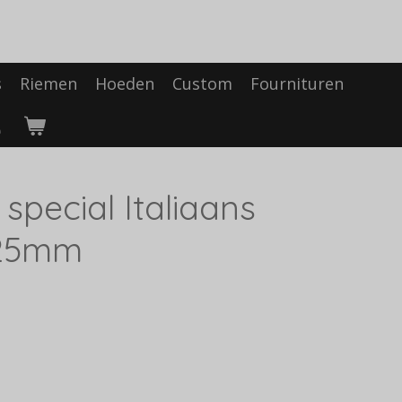
s
Riemen
Hoeden
Custom
Fournituren
 special Italiaans
 125mm