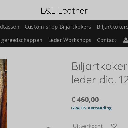
L&L Leather
dtassen
Custom-shop Biljartkokers
Biljartkoker
 gereedschappen
Leder Workshops
Contact
Biljartkoker
leder dia.
€ 460,00
GRATIS verzending
Uitverkocht