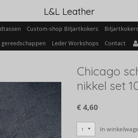
L&L Leather
dtassen
Custom-shop Biljartkokers
Biljartkoker
 gereedschappen
Leder Workshops
Contact
Chicago s
nikkel set 1
€ 4,60
In winkelwag