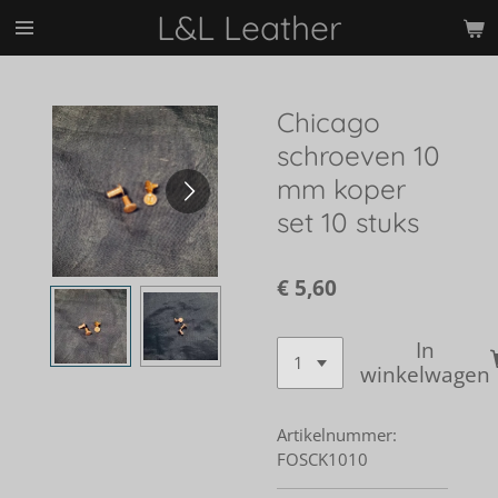
L&L Leather
Ga
direct
naar
de
Chicago
hoofdinhoud
schroeven 10
mm koper
set 10 stuks
€ 5,60
In
winkelwagen
Artikelnummer:
FOSCK1010