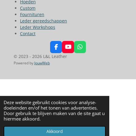
Hoeden
Custom
Fournituren
Leder gereedschappen
Leder Workshops
Contact
F
Y
W
a
o
h
© 2023 - 2026 L&L Leather
c
u
a
Powered by
JouwWeb
e
T
t
b
u
s
o
b
A
o
e
p
k
p
Deze website gebruikt cookies voor analyse-
doeleinden en/of het tonen van advertenties.
Door gebruik te blijven maken van de site gaat u
hiermee akkoord.
Akkoord