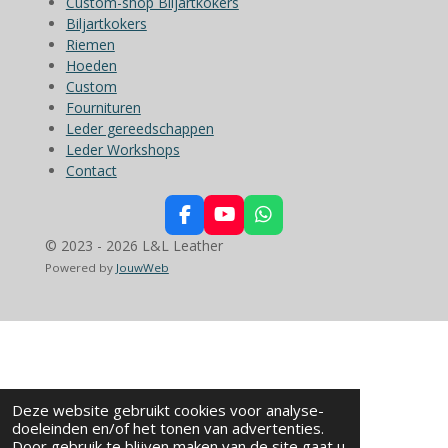
Custom-shop Biljartkokers
Biljartkokers
Riemen
Hoeden
Custom
Fournituren
Leder gereedschappen
Leder Workshops
Contact
F
Y
W
a
o
h
© 2023 - 2026 L&L Leather
c
u
a
Powered by
JouwWeb
e
T
t
b
u
s
o
b
A
o
e
p
k
p
Deze website gebruikt cookies voor analyse-
doeleinden en/of het tonen van advertenties.
Door gebruik te blijven maken van de site gaat u