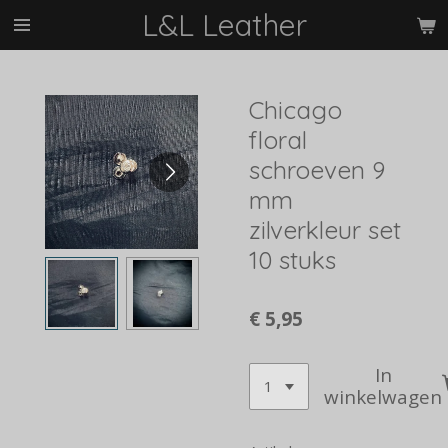
L&L Leather
Ga
direct
naar
de
Chicago
hoofdinhoud
floral
schroeven 9
mm
zilverkleur set
10 stuks
€ 5,95
In
winkelwagen