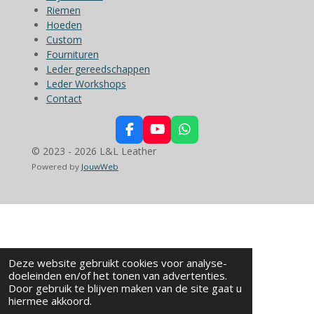
Riemen
Hoeden
Custom
Fournituren
Leder gereedschappen
Leder Workshops
Contact
F
Y
W
a
o
h
© 2023 - 2026 L&L Leather
c
u
a
Powered by
JouwWeb
e
T
t
b
u
s
o
b
A
o
e
p
k
p
Deze website gebruikt cookies voor analyse-
doeleinden en/of het tonen van advertenties.
Door gebruik te blijven maken van de site gaat u
hiermee akkoord.