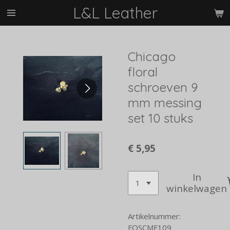
L&L Leather
Ga
direct
naar
de
Chicago
hoofdinhoud
floral
schroeven 9
mm messing
set 10 stuks
€ 5,95
In
winkelwagen
Artikelnummer:
FOSCMF109