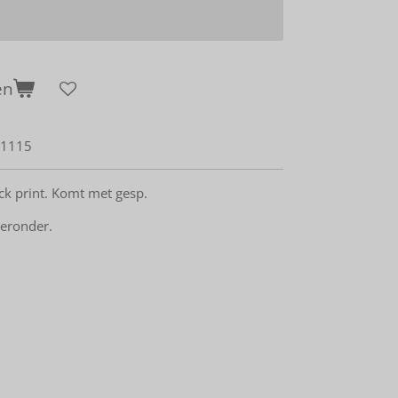
en
1115
ck print. Komt met gesp.
ieronder.