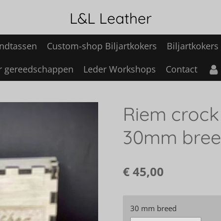
L&L Leather
ndtassen
Custom-shop Biljartkokers
Biljartkokers
r gereedschappen
Leder Workshops
Contact
Riem crock
30mm bre
€ 45,00
30 mm breed