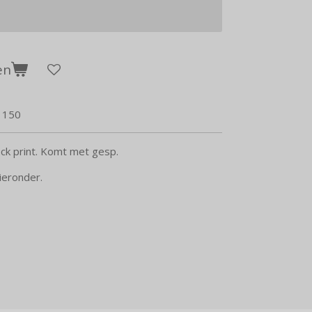
en
1150
ck print. Komt met gesp.
ieronder.