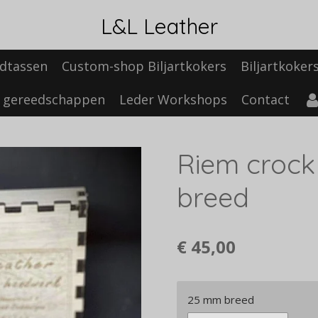
L&L Leather
dtassen
Custom-shop Biljartkokers
Biljartkoker
 gereedschappen
Leder Workshops
Contact
Riem crock
breed
€ 45,00
25 mm breed