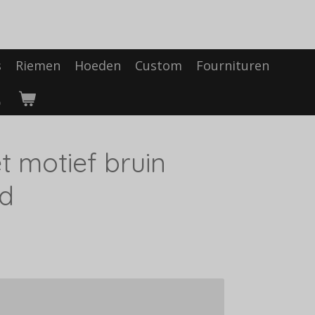
s
Riemen
Hoeden
Custom
Fournituren
t motief bruin
d