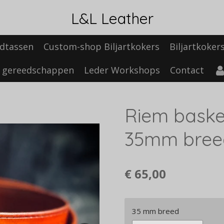
L&L Leather
dtassen
Custom-shop Biljartkokers
Biljartkoker
 gereedschappen
Leder Workshops
Contact
Riem baske
35mm bree
€ 65,00
35 mm breed