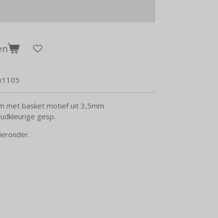
en
x1105
em met basket motief uit 3,5mm
oudkleurige gesp.
ieronder.