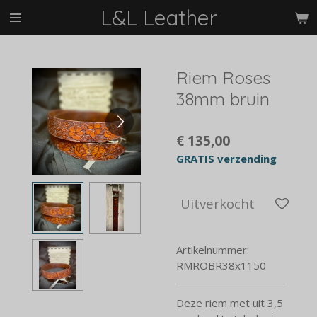
L&L Leather
Ga
direct
naar
de
Riem Roses
hoofdinhoud
38mm bruin
€ 135,00
GRATIS verzending
Uitverkocht
Artikelnummer:
RMROBR38x1150
Deze riem met uit 3,5