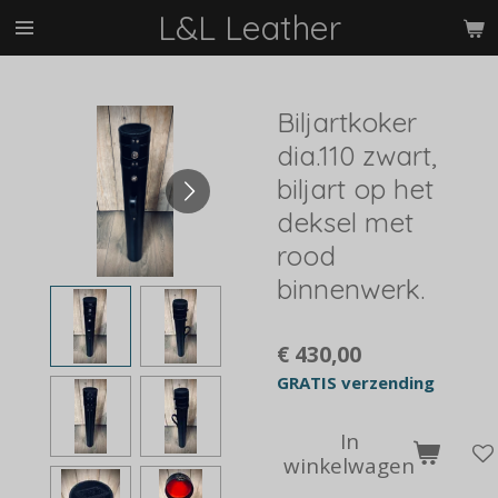
L&L Leather
Ga
direct
naar
de
Biljartkoker
hoofdinhoud
dia.110 zwart,
biljart op het
deksel met
rood
binnenwerk.
€ 430,00
GRATIS verzending
In
winkelwagen