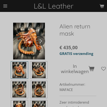
L&L Leather
Ga
direct
naar
de
Alien return
hoofdinhoud
mask
€ 435,00
GRATIS verzending
In
winkelwagen
Artikelnummer:
MAFACE
Zeer intimiderend