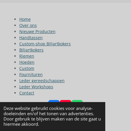
Home
Over ons
Nieuwe Producten
Handtassen
Custom-shop Biljartkokers
Biljartkokers
Riemen
Hoeden
Custom
Fournituren
Leder gereedschappen
Leder Workshops
Contact
F
Y
W
Deze website gebruikt cookies voor analyse-
a
o
h
doeleinden en/of het tonen van advertenties.
© 2023 - 2026 L&L Leather
c
u
a
Door gebruik te blijven maken van de site gaat u
Powered by
JouwWeb
e
T
t
hiermee akkoord.
b
u
s