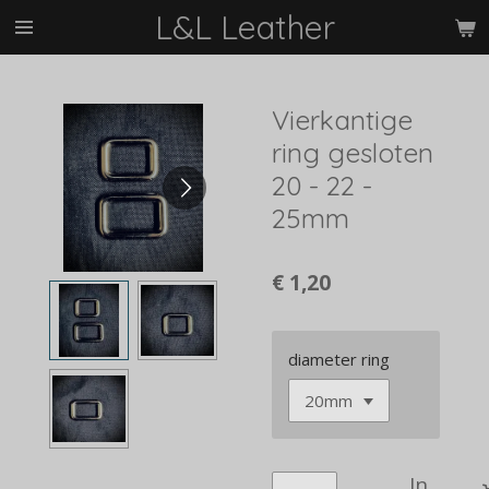
L&L Leather
Ga
direct
naar
de
Vierkantige
hoofdinhoud
ring gesloten
20 - 22 -
25mm
€ 1,20
diameter ring
In