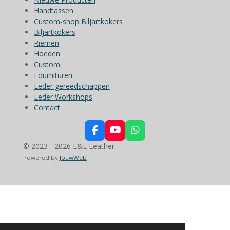
Handtassen
Custom-shop Biljartkokers
Biljartkokers
Riemen
Hoeden
Custom
Fournituren
Leder gereedschappen
Leder Workshops
Contact
F
Y
W
a
o
h
© 2023 - 2026 L&L Leather
c
u
a
Powered by
JouwWeb
e
T
t
b
u
s
o
b
A
o
e
p
k
p