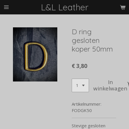
L&L Leather
Ga
direct
naar
de
D ring
hoofdinhoud
gesloten
koper 50mm
€ 3,80
In
winkelwagen
Artikelnummer:
FODGK50
Stevige gesloten