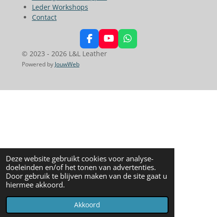
Leder Workshops
Contact
F
Y
W
a
o
h
© 2023 - 2026 L&L Leather
c
u
a
Powered by
JouwWeb
e
T
t
b
u
s
o
b
A
o
e
p
k
p
Deze website gebruikt cookies voor analyse-
doeleinden en/of het tonen van advertenties.
Door gebruik te blijven maken van de site gaat u
hiermee akkoord.
Akkoord