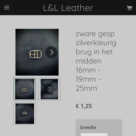
L&L Leather
Ga
direct
naar
de
zware gesp
hoofdinhoud
zilverkleurig
brug in het
midden
16mm -
19mm -
25mm
€ 1,25
breedte