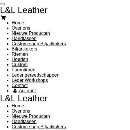
Ga
L&L Leather
direct
naar
de
Home
hoofdinhoud
Over ons
Nieuwe Producten
Handtassen
Custom-shop Biljartkokers
Biljartkokers
Riemen
Hoeden
Custom
Fournituren
Leder gereedschappen
Leder Workshops
Contact
Account
L&L Leather
Home
Over ons
Nieuwe Producten
Handtassen
Custom-shop Biljartkokers