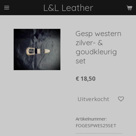
L&L Leather
Ga
direct
naar
de
Gesp western
hoofdinhoud
zilver- &
goudkleurig
set
€ 18,50
Uitverkocht
Artikelnummer:
FOGESPWES25SET