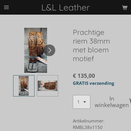
L&L Leather
Ga
direct
naar
de
Prachtige
hoofdinhoud
riem 38mm
met bloem
motief
€ 135,00
GRATIS verzending
In
winkelwagen
Artikelnummer:
RMBL38x1150