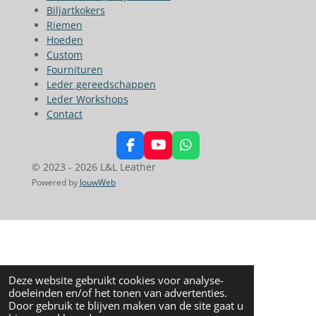
Biljartkokers
Riemen
Hoeden
Custom
Fournituren
Leder gereedschappen
Leder Workshops
Contact
F
Y
W
a
o
h
© 2023 - 2026 L&L Leather
c
u
a
Powered by
JouwWeb
e
T
t
b
u
s
o
b
A
o
e
p
k
p
Deze website gebruikt cookies voor analyse-
doeleinden en/of het tonen van advertenties.
Door gebruik te blijven maken van de site gaat u