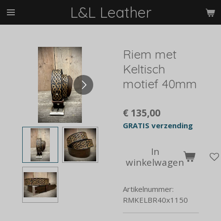
L&L Leather
Ga
direct
naar
de
Riem met
hoofdinhoud
Keltisch
motief 40mm
€ 135,00
GRATIS verzending
In
winkelwagen
Artikelnummer:
RMKELBR40x1150