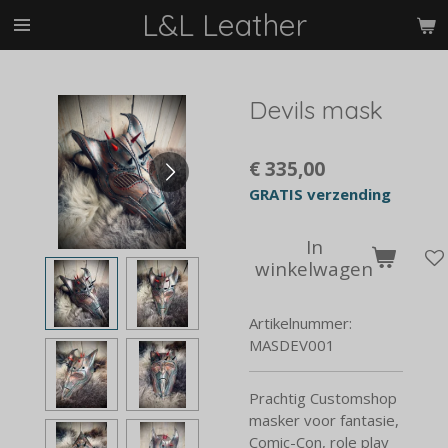
L&L Leather
Ga
direct
naar
de
Devils mask
hoofdinhoud
€ 335,00
GRATIS verzending
In
winkelwagen
Artikelnummer:
MASDEV001
Prachtig Customshop
masker voor fantasie,
Comic-Con, role play