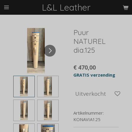
L&L Leather
Ga
direct
naar
de
Puur
hoofdinhoud
NATUREL
dia.125
€ 470,00
GRATIS verzending
Uitverkocht
Artikelnummer:
KONAVIA125