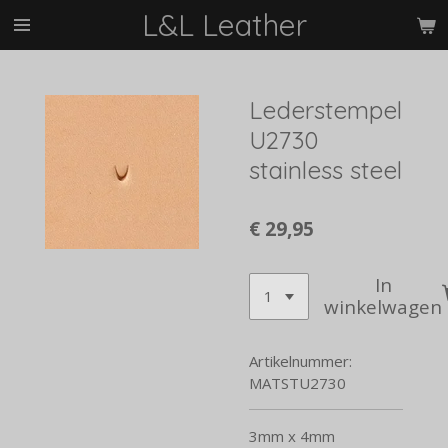
L&L Leather
Ga
direct
naar
de
Lederstempel
hoofdinhoud
U2730
stainless steel
€ 29,95
In
winkelwagen
Artikelnummer:
MATSTU2730
3mm x 4mm