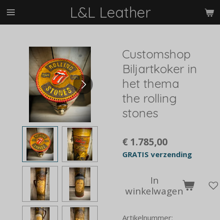
L&L Leather
Ga
direct
naar
de
Customshop
hoofdinhoud
Biljartkoker in
het thema
the rolling
stones
€ 1.785,00
GRATIS verzending
In
winkelwagen
Artikelnummer: