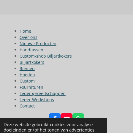
Home
Over ons
Nieuwe Producten
Handtassen
Custom-shop Biljartkokers
Biljartkokers
Riemen
Hoeden
Custom
Fournituren
Leder gereedschappen
Leder Workshops
Contact
F
Y
W
Deze website gebruikt cookies voor analyse-
a
o
h
© 2023 - 2026 L&L Leather
doeleinden en/of het tonen van advertenties.
c
u
a