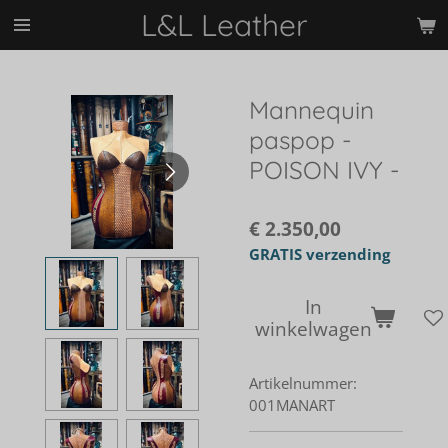
L&L Leather
Ga
direct
naar
de
Mannequin
hoofdinhoud
paspop -
POISON IVY -
€ 2.350,00
GRATIS verzending
In
winkelwagen
Artikelnummer:
001MANART