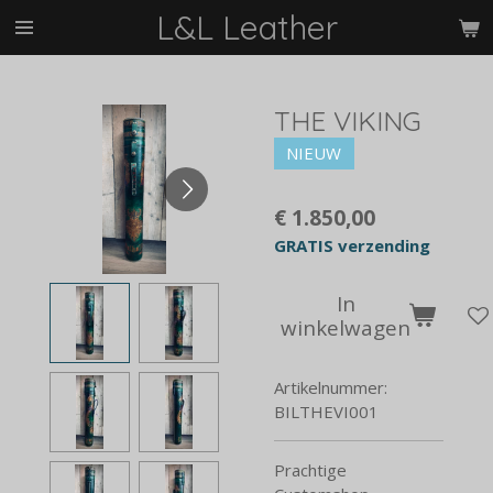
L&L Leather
Ga
direct
naar
de
THE VIKING
hoofdinhoud
NIEUW
€ 1.850,00
GRATIS verzending
In
winkelwagen
Artikelnummer:
BILTHEVI001
Prachtige