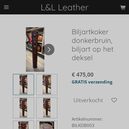
L&L Leather
Ga
direct
naar
de
Biljartkoker
hoofdinhoud
donkerbruin,
biljart op het
deksel
€ 475,00
GRATIS verzending
Uitverkocht
Artikelnummer:
BILKDB003