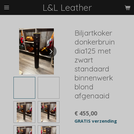
L&L Leather
Ga
direct
naar
de
Biljartkoker
hoofdinhoud
donkerbruin
dia125 met
zwart
standaard
binnenwerk
blond
afgenaaid
€ 455,00
GRATIS verzending