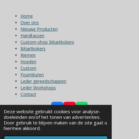
Home
Over ons
Nieuwe Producten
Handtassen
Custom-shop Biljartkokers
Biljartkokers
Riemen
Hoeden
Custom
Fournituren
Leder gereedschappen
Leder Workshops
Contact
F
Y
W
Deze website gebruikt cookies voor analyse-
a
o
h
doeleinden en/of het tonen van advertenties.
© 2023 - 2026 L&L Leather
c
u
a
Door gebruik te blijven maken van de site gaat u
Powered by
JouwWeb
e
T
t
hiermee akkoord.
b
u
s
o
b
A