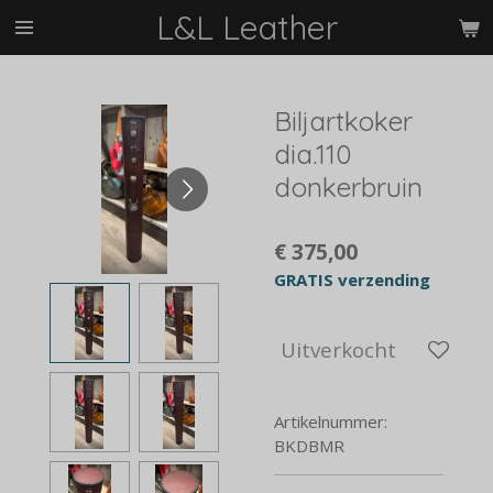
L&L Leather
Ga
direct
naar
de
Biljartkoker
hoofdinhoud
dia.110
donkerbruin
€ 375,00
GRATIS verzending
Uitverkocht
Artikelnummer:
BKDBMR